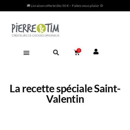
🚚 Livraison offerte dès 50 € – Faites-vous plaisir 🍪
0
NOTRE AVENTURE
La recette spéciale Saint-
Valentin