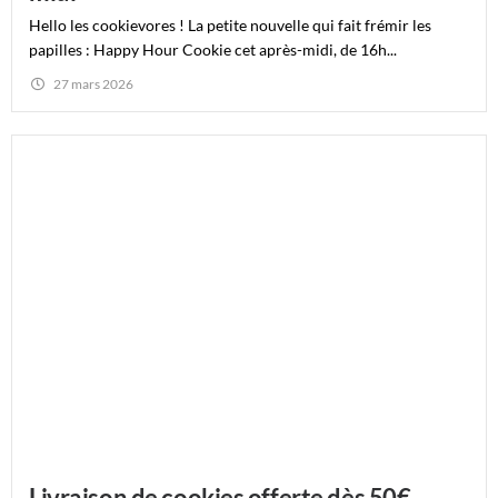
Hello les cookievores ! La petite nouvelle qui fait frémir les
papilles : Happy Hour Cookie cet après-midi, de 16h...
27 mars 2026
Livraison de cookies offerte dès 50€