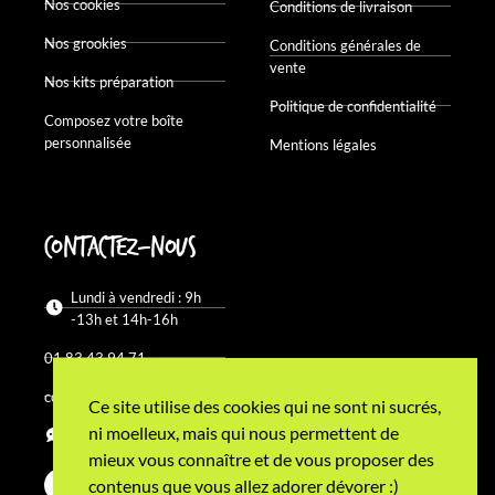
Nos cookies
Conditions de livraison
Nos grookies
Conditions générales de
vente
Nos kits préparation
Politique de confidentialité
Composez votre boîte
personnalisée
Mentions légales
Contactez-nous
Lundi à vendredi : 9h
-13h et 14h-16h
01 83 43 94 71
contact@pierre-tim.fr
Ce site utilise des cookies qui ne sont ni sucrés,
ni moelleux, mais qui nous permettent de
Devenir revendeur
mieux vous connaître et de vous proposer des
contenus que vous allez adorer dévorer :)