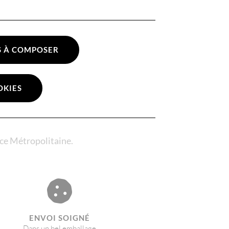
S À COMPOSER
OKIES
nce Métropolitaine.
ENVOI SOIGNÉ​
Dans un bel emballage