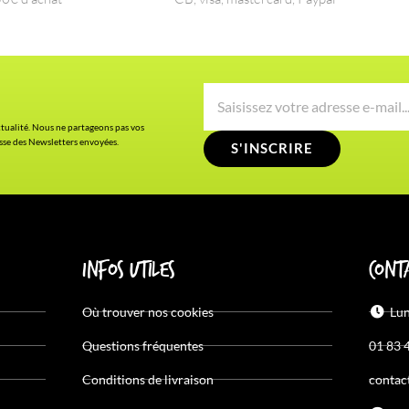
actualité. Nous ne partageons pas vos
asse des Newsletters envoyées.
S'INSCRIRE
Infos utiles
Cont
Où trouver nos cookies
Lun
Questions fréquentes
01 83 
Conditions de livraison
contac