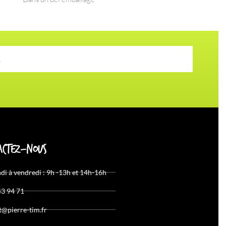
actez-nous
di à vendredi : 9h -13h et 14h-16h
43 94 71
t@pierre-tim.fr