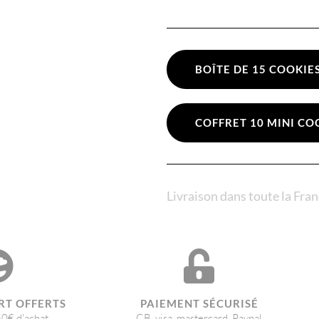
BOÎTE DE 15 COOKIE
COFFRET 10 MINI CO
Livraison dans toute la Fra
RT OFFERTS
PAIEMENT SÉCURISÉ
50€ d'achat
CB, visa, mastercard, Paypal