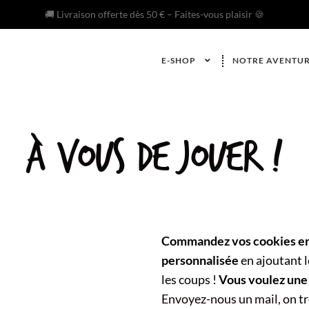
🚚 Livraison offerte dès 50 € – Faites-vous plaisir 🍪
E-SHOP
NOTRE AVENTU
à vous de jouer !
Commandez vos cookies en 
personnalisée
en ajoutant 
les coups !
Vous voulez une
Envoyez-nous un mail
, on 