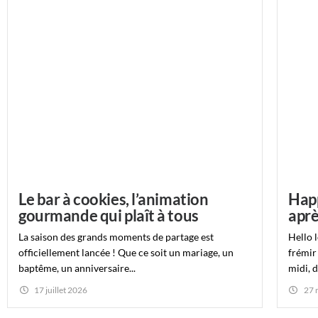
Le bar à cookies, l’animation
Happ
gourmande qui plaît à tous
aprè
La saison des grands moments de partage est
Hello l
officiellement lancée ! Que ce soit un mariage, un
frémir
baptême, un anniversaire...
midi, d
17 juillet 2026
27 