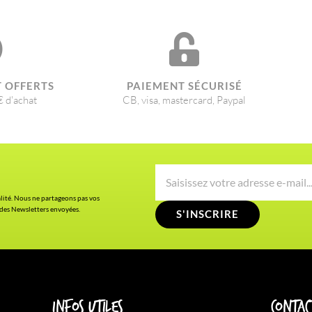
T OFFERTS
PAIEMENT SÉCURISÉ
€ d'achat
CB, visa, mastercard, Paypal
alité. Nous ne partageons pas vos
 des Newsletters envoyées.
S'INSCRIRE
Infos utiles
Contac