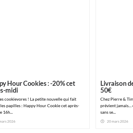
y Hour Cookies : -20% cet
Livraison d
s-midi
50€
es cookievores ! La petite nouvelle qui fait
Chez Pierre & Tim
 les papilles : Happy Hour Cookie cet après-
prévient jamais… e
e 16h...
sans se...
mars 2026
20 mars 2026