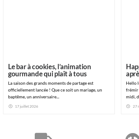
Le bar à cookies, l’animation
Happ
gourmande qui plaît à tous
aprè
La saison des grands moments de partage est
Hello l
officiellement lancée ! Que ce soit un mariage, un
frémir
baptême, un anniversaire...
midi, d
17 juillet 2026
27 