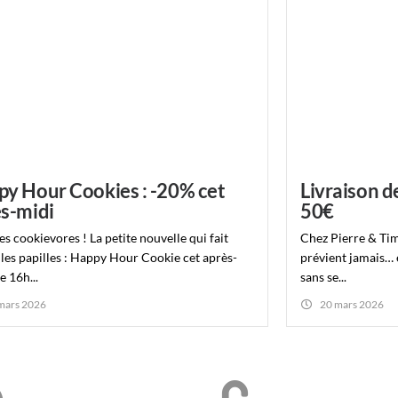
y Hour Cookies : -20% cet
Livraison d
s-midi
50€
es cookievores ! La petite nouvelle qui fait
Chez Pierre & Tim
 les papilles : Happy Hour Cookie cet après-
prévient jamais… e
e 16h...
sans se...
mars 2026
20 mars 2026