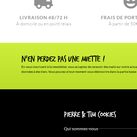
LIVRAISON 48/72 H
FRAIS DE POR
À domicile ou en point relais
À partir de 50
N'en Perdez pas une miette !
En vous inscrivant à la newsletter, vous acceptez de recevoir des mails sur notre actu
données à des tiers. Vous pouvez à tout moment vous désinscrire dans la partie basse
Pierre & Tim Cookies
Qui sommes-nous