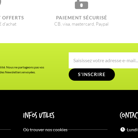
T OFFERTS
PAIEMENT SÉCURISÉ
€ d'achat
CB, visa, mastercard, Paypal
alité. Nous ne partageons pas vos
 des Newsletters envoyées.
S'INSCRIRE
Infos utiles
Contac
Où trouver nos cookies
Lundi