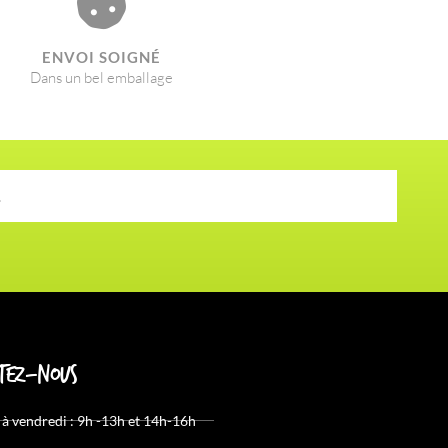
ENVOI SOIGNÉ​
Dans un bel emballage
tez-nous
 à vendredi : 9h -13h et 14h-16h