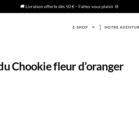
🚚 Livraison offerte dès 50 € – Faites-vous plaisir 🍪
E-SHOP
NOTRE AVENTU
du Chookie fleur d’oranger