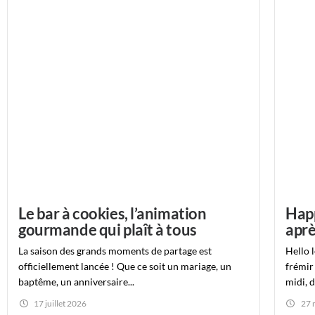
Le bar à cookies, l’animation
Happ
gourmande qui plaît à tous
aprè
La saison des grands moments de partage est
Hello l
officiellement lancée ! Que ce soit un mariage, un
frémir
baptême, un anniversaire...
midi, d
17 juillet 2026
27 