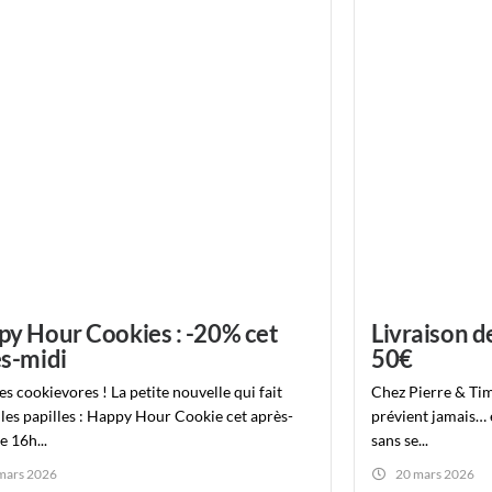
y Hour Cookies : -20% cet
Livraison d
s-midi
50€
es cookievores ! La petite nouvelle qui fait
Chez Pierre & Tim
 les papilles : Happy Hour Cookie cet après-
prévient jamais… e
e 16h...
sans se...
mars 2026
20 mars 2026