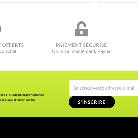
T OFFERTS
PAIEMENT SÉCURISÉ
€ d'achat
CB, visa, mastercard, Paypal
alité. Nous ne partageons pas vos
 des Newsletters envoyées.
S'INSCRIRE