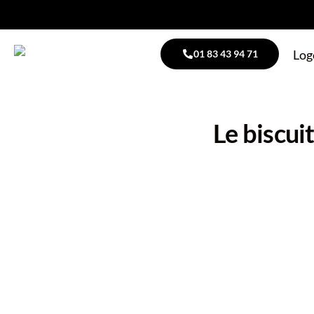
01 83 43 94 71
Le biscui