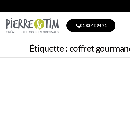
01 83 43 94 71
Étiquette :
coffret gourman