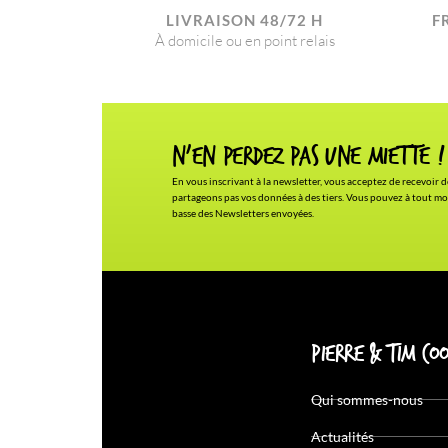
LIVRAISON 48/72 H
F
À domicile ou en point relais
N'en Perdez pas une miette !
En vous inscrivant à la newsletter, vous acceptez de recevoir d
partageons pas vos données à des tiers. Vous pouvez à tout mo
basse des Newsletters envoyées.
Pierre & Tim Coo
Qui sommes-nous
Actualités