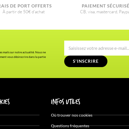
RAIS DE PORT OFFERTS
PAIEMENT SÉCURIS
À partir de 50€ d'achat
CB, visa, mastercard, Payp
es mails sur notre actualité. Nous ne
ment vous désinscrire dans la partie
S'INSCRIRE
kies
Infos utiles
Où trouver nos cookies
Questions fréquentes