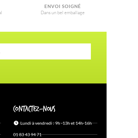
É
ENVOI SOIGNÉ​
al
Dans un bel emballage
Contactez-nous
Lundi à vendredi : 9h -13h et 14h-16h
01 83 43 94 71