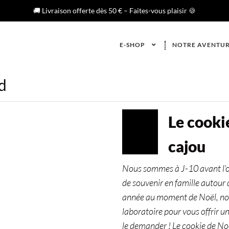
🚚 Livraison offerte dès 50 € – Faites-vous plaisir 🍪
E-SHOP
NOTRE AVENTU
d
Le cooki
DÉC
15
cajou
2022
Nous sommes à J-10 avant l’
de souvenir en famille autour
année au moment de Noël, nous 
laboratoire pour vous offrir 
le demander ! Le cookie de 