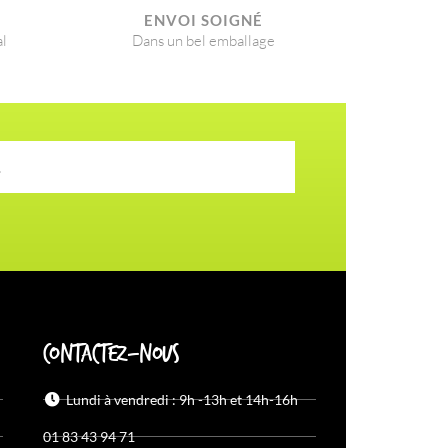
É
ENVOI SOIGNÉ​
al
Dans un bel emballage
Contactez-nous
Lundi à vendredi : 9h -13h et 14h-16h
01 83 43 94 71