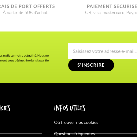
RAIS DE PORT OFFERTS
PAIEMENT SÉCURIS
À partir de 50€ d'achat
CB, visa, mastercard, Payp
es mails sur notre actualité. Nous ne
ment vous désinscrire dans la partie
S'INSCRIRE
kies
Infos utiles
Où trouver nos cookies
Questions fréquentes