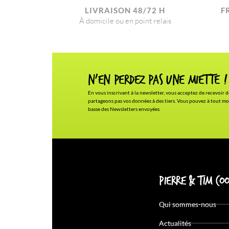
LIVRAISON 48/72 H
F
À domicile ou en point relais
N'en Perdez pas une miette !
En vous inscrivant à la newsletter, vous acceptez de recevoir d
partageons pas vos données à des tiers. Vous pouvez à tout mo
basse des Newsletters envoyées.
Pierre & Tim Coo
Qui sommes-nous
Actualités