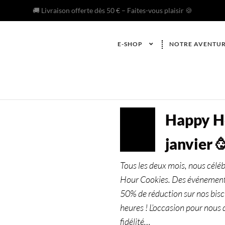
🚚 Livraison offerte dès 50 € – Faites-vous plaisir 🍪
E-SHOP
NOTRE AVENTU
Happy Ho
JAN
24
janvier 
2023
Tous les deux mois, nous cél
Hour Cookies. Des événements
50% de réduction sur nos bisc
heures ! L’occasion pour nous 
fidélité…