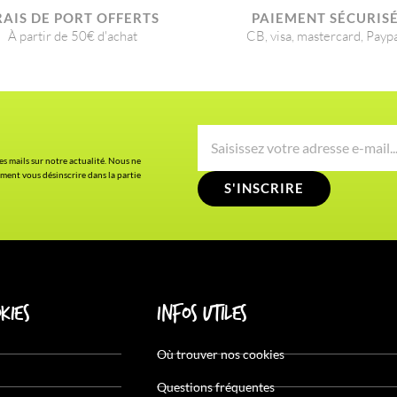
RAIS DE PORT OFFERTS
PAIEMENT SÉCURIS
À partir de 50€ d'achat
CB, visa, mastercard, Payp
es mails sur notre actualité. Nous ne
ment vous désinscrire dans la partie
S'INSCRIRE
kies
Infos utiles
Où trouver nos cookies
Questions fréquentes