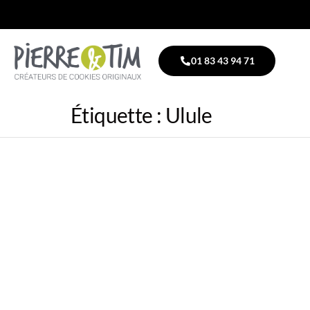
01 83 43 94 71
Étiquette :
Ulule