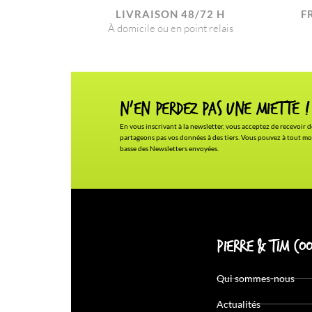
LIVRAISON 48/72 H
F
À domicile ou en point relais
N'en Perdez pas une miette !
En vous inscrivant à la newsletter, vous acceptez de recevoir d
partageons pas vos données à des tiers. Vous pouvez à tout mo
basse des Newsletters envoyées.
Pierre & Tim Coo
Qui sommes-nous
Actualités