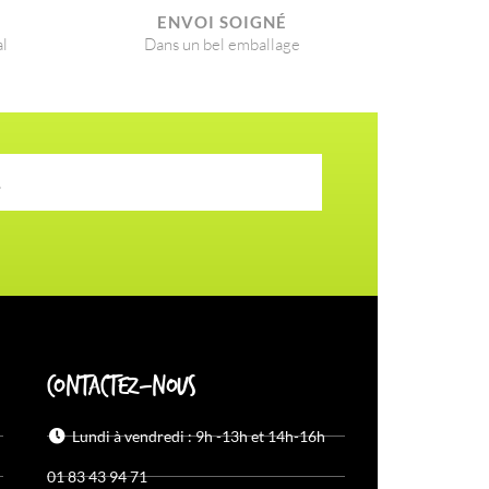
É
ENVOI SOIGNÉ​
al
Dans un bel emballage
Contactez-nous
Lundi à vendredi : 9h -13h et 14h-16h
01 83 43 94 71