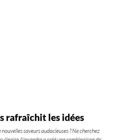
 rafraîchit les idées
 nouvelles saveurs audacieuses ? Ne cherchez
f culinaire Alexandre a créé une combinaison de