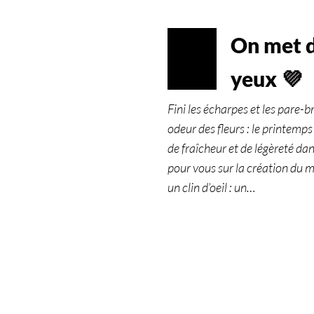
On met d
AVR
03
yeux 💜
2023
Fini les écharpes et les pare-b
odeur des fleurs : le printemp
de fraîcheur et de légèreté dans
pour vous sur la création du mo
un clin d’oeil : un…