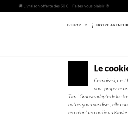
🚚 Livraison offerte dès 50 € – Faites-vous plaisir 🍪
E-SHOP
NOTRE AVENTU
Le cooki
AOÛT
01
Ce mois-ci, c’est
2023
vous proposer un
Tim ! Grande adepte de la str
autres gourmandises, elle nous 
en créant un cookie au Kinde