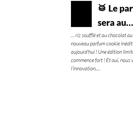
🥁 Le pa
JAN
10
sera au
2023
… riz soufflé et au chocolat a
nouveau parfum cookie inédit a
aujourd’hui ! Une édition limi
commence fort ! Et oui, nous 
l’innovation,…