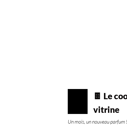
🍫 Le coo
MAR
01
vitrine
2023
Un mois, un nouveau parfum ! O