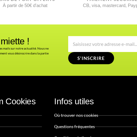
À partir de 50€ d'achat
CB, visa, mastercard, Pay
miette !
es mails sur notre actualité. Nous ne
ment vous désinscrire dans la partie
S'INSCRIRE
im Cookies
Infos utiles
Où trouver nos cookies
Questions fréquentes