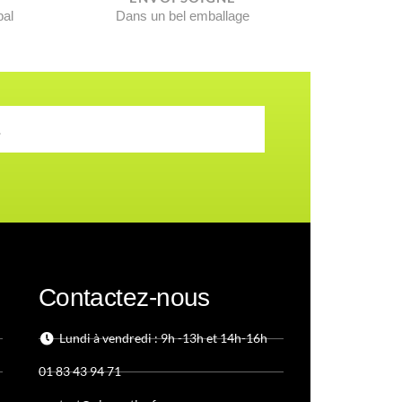
pal
Dans un bel emballage
Contactez-nous
Lundi à vendredi : 9h -13h et 14h-16h
01 83 43 94 71