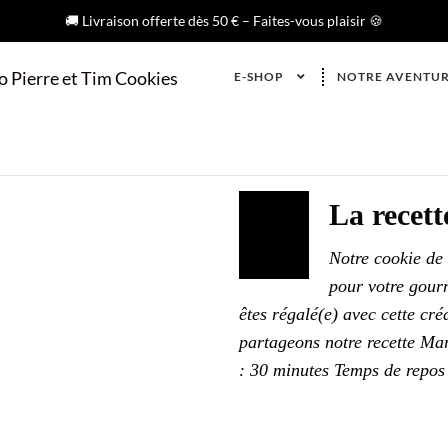
🚚 Livraison offerte dès 50 € – Faites-vous plaisir 🍪
E-SHOP
NOTRE AVENTU
La recet
MAR
31
Notre cookie de 
2023
pour votre gour
êtes régalé(e) avec cette cr
partageons notre recette Ma
: 30 minutes Temps de repo