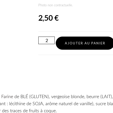
Photo non contractuelle.
2,50
€
AJOUTER AU PANIER
:
Farine
de BLÉ (GLUTEN), vergeoise blonde, beurre (LAIT)
nt : lécithine de SOJA, arôme naturel de vanille), sucre bl
 des traces de fruits à coque.