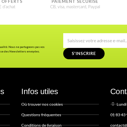
T OFFERTS
PAIEMENT SÉCURISÉ
€ d'achat
CB, visa, mastercard, Paypal
tualité. Nous ne partageons pas vos
asse des Newsletters envoyées.
S'INSCRIRE
es
Infos utiles
Cont
Où trouver nos cookies
Lundi
Questions fréquentes
01 83 43 
Conditions de livraison
contact@p