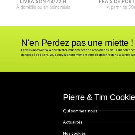
LIVRAISON 48/72 H
FRAIS DE POR
À domicile ou en point relais
À partir de 50
N'en Perdez pas une miette !
En vous inscrivant à la newsletter, vous acceptez de recevoir des mails sur notre ac
données à des tiers. Vous pouvez à tout moment vous désinscrire dans la partie b
Pierre & Tim Cooki
Qui sommes-nous
Actualités
Nos cookies