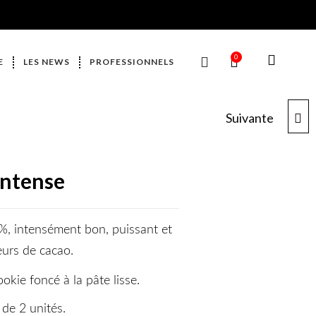
0
E
LES NEWS
PROFESSIONNELS
Suivante
COOKIE CARAMEL
BEURRE SALÉ
intense
%, intensément bon, puissant et
urs de cacao.
kie foncé à la pâte lisse.
 de 2 unités.