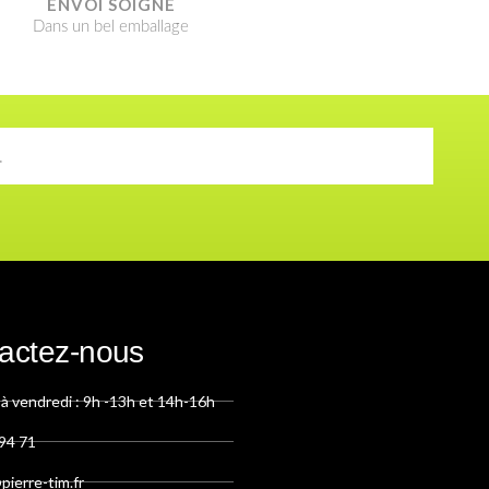
ENVOI SOIGNÉ​
Dans un bel emballage
actez-nous
 à vendredi : 9h -13h et 14h-16h
94 71
ierre-tim.fr